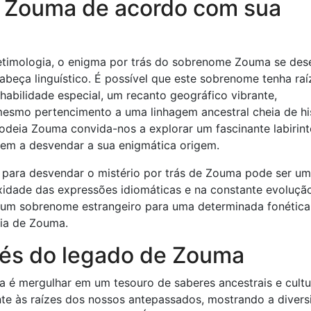
de Zouma de acordo com sua
timologia, o enigma por trás do sobrenome Zouma se des
beça linguístico. É possível que este sobrenome tenha raí
habilidade especial, um recanto geográfico vibrante,
u mesmo pertencimento a uma linhagem ancestral cheia de hi
 rodeia Zouma convida-nos a explorar um fascinante labirin
udem a desvendar a sua enigmática origem.
s para desvendar o mistério por trás de Zouma pode ser um
xidade das expressões idiomáticas e na constante evoluçã
 um sobrenome estrangeiro para uma determinada fonétic
cia de Zouma.
avés do legado de Zouma
 é mergulhar em um tesouro de saberes ancestrais e cultur
nte às raízes dos nossos antepassados, mostrando a diver