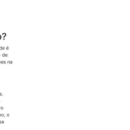
o?
de é
o de
ões na
s.
s
vo
po, o
sa