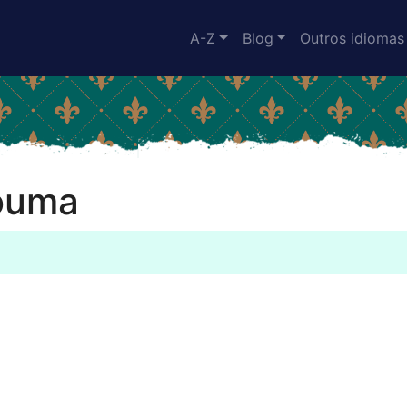
A-Z
Blog
Outros idiomas
Zouma