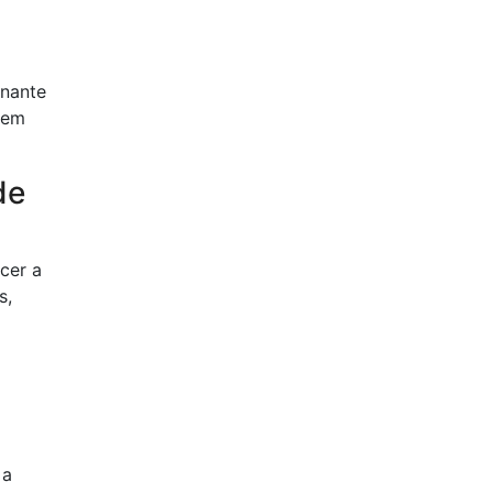
inante
gem
de
cer a
s,
 a