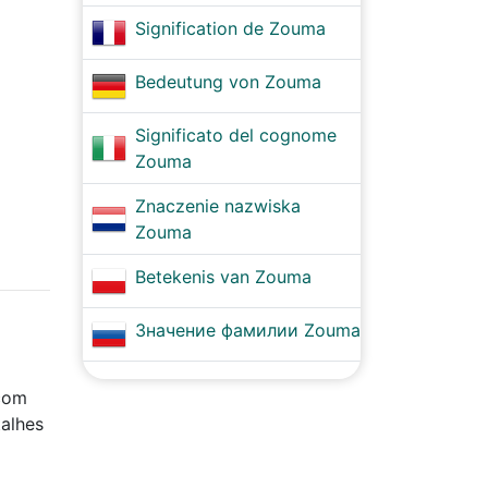
Signification de Zouma
Bedeutung von Zouma
Significato del cognome
Zouma
Znaczenie nazwiska
Zouma
Betekenis van Zouma
Значение фамилии Zouma
 com
talhes