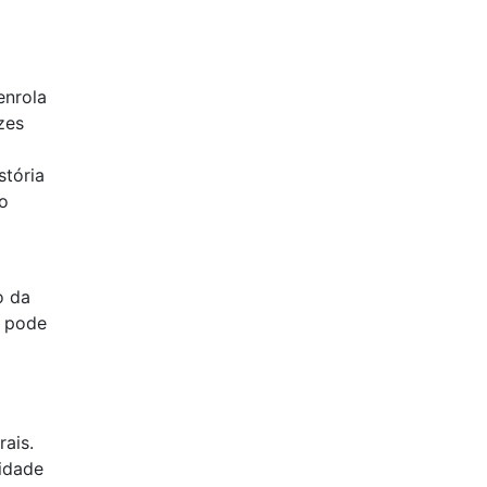
enrola
zes
stória
to
o da
a pode
ais.
sidade