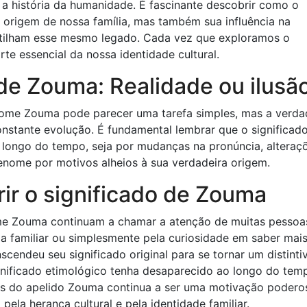
 história da humanidade. É fascinante descobrir como o
origem de nossa família, mas também sua influência na
rtilham esse mesmo legado. Cada vez que exploramos o
e essencial da nossa identidade cultural.
de Zouma: Realidade ou ilusã
enome Zouma pode parecer uma tarefa simples, mas a verda
stante evolução. É fundamental lembrar que o significad
longo do tempo, seja por mudanças na pronúncia, alteraç
nome por motivos alheios à sua verdadeira origem.
ir o significado de Zouma
ome Zouma continuam a chamar a atenção de muitas pessoa
ia familiar ou simplesmente pela curiosidade em saber mai
cendeu seu significado original para se tornar um distinti
ignificado etimológico tenha desaparecido ao longo do tem
rás do apelido Zouma continua a ser uma motivação podero
pela herança cultural e pela identidade familiar.