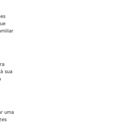
mes
que
miliar
ra
 à sua
a
ar uma
zes