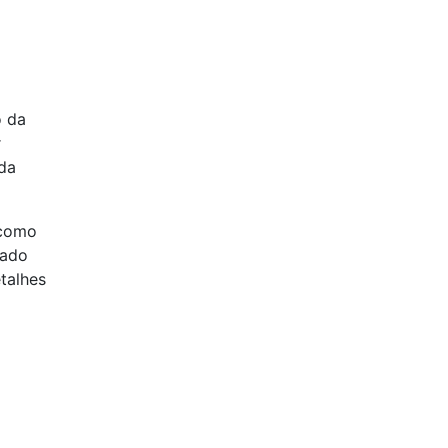
o da
r
 da
 como
cado
talhes