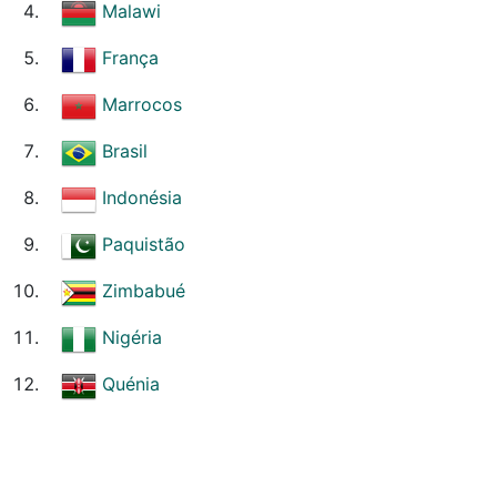
Malawi
França
Marrocos
Brasil
Indonésia
Paquistão
Zimbabué
Nigéria
Quénia