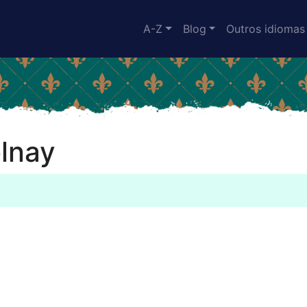
A-Z
Blog
Outros idiomas
olnay