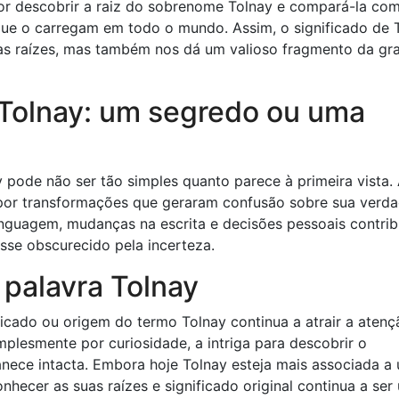
dor descobrir a raiz do sobrenome Tolnay e compará-la co
 que o carregam em todo o mundo. Assim, o significado de 
sas raízes, mas também nos dá um valioso fragmento da gr
 Tolnay: um segredo ou uma
 pode não ser tão simples quanto parece à primeira vista.
 por transformações que geraram confusão sobre sua verda
inguagem, mudanças na escrita e decisões pessoais contri
osse obscurecido pela incerteza.
 palavra Tolnay
ificado ou origem do termo Tolnay continua a atrair a aten
mplesmente por curiosidade, a intriga para descobrir o
anece intacta. Embora hoje Tolnay esteja mais associada a
nhecer as suas raízes e significado original continua a ser