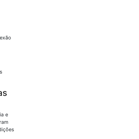
nexão
s
as
ia e
eram
dições