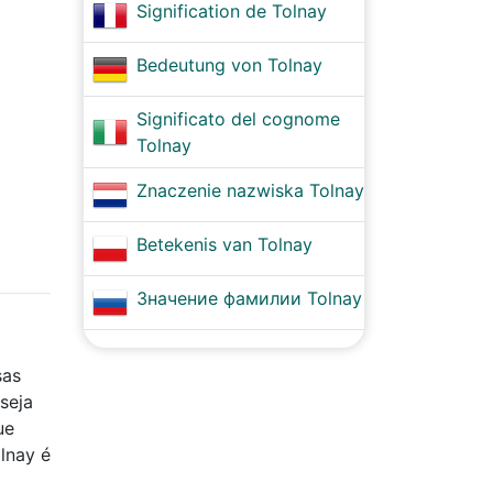
Signification de Tolnay
Bedeutung von Tolnay
Significato del cognome
Tolnay
Znaczenie nazwiska Tolnay
Betekenis van Tolnay
Значение фамилии Tolnay
sas
seja
ue
lnay é