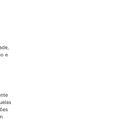
ade,
ão e
ente
uelas
ções
um