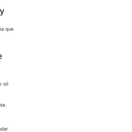
ay
ba que
e
o só
te.
ndar