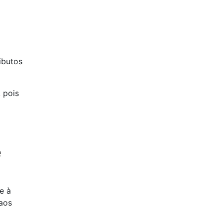
ributos
 pois
e
e à
aos