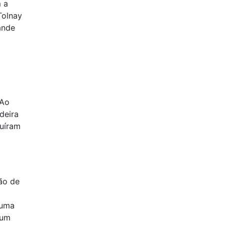
m a
Tolnay
ande
 Ao
deira
buíram
ção de
 uma
 um