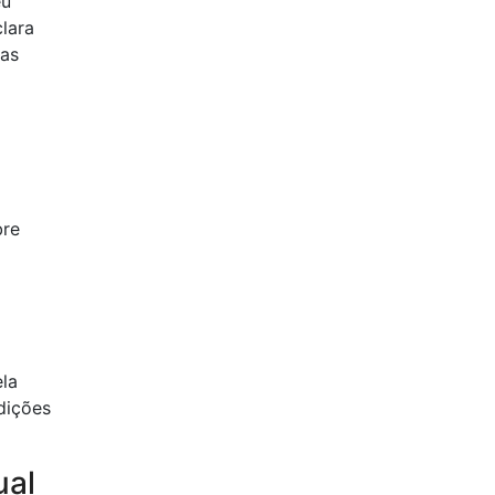
eu
lara
tas
bre
la
dições
ual