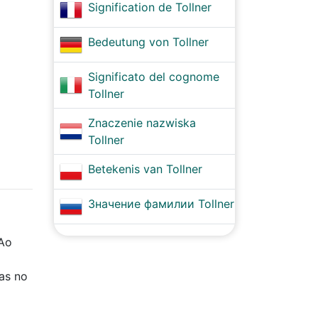
Signification de Tollner
Bedeutung von Tollner
Significato del cognome
Tollner
Znaczenie nazwiska
Tollner
Betekenis van Tollner
Значение фамилии Tollner
 Ao
cas no