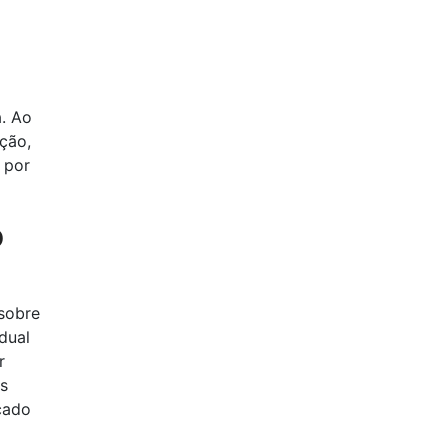
a. Ao
ção,
 por
o
 sobre
dual
r
us
cado