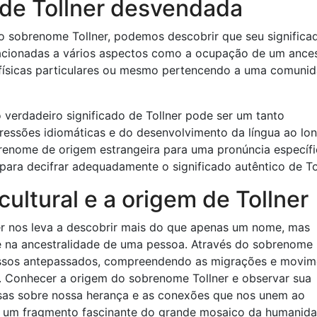
 de Tollner desvendada
o sobrenome Tollner, podemos descobrir que seu significa
acionadas a vários aspectos como a ocupação de um ances
cas físicas particulares ou mesmo pertencendo a uma comuni
o verdadeiro significado de Tollner pode ser um tanto
pressões idiomáticas e do desenvolvimento da língua ao lo
enome de origem estrangeira para uma pronúncia específi
ara decifrar adequadamente o significado autêntico de Tol
ultural e a origem de Tollner
er nos leva a descobrir mais do que apenas um nome, mas
e na ancestralidade de uma pessoa. Através do sobrenome
ssos antepassados, compreendendo as migrações e movim
. Conhecer a origem do sobrenome Tollner e observar sua
iosas sobre nossa herança e as conexões que nos unem ao
dá um fragmento fascinante do grande mosaico da humanida