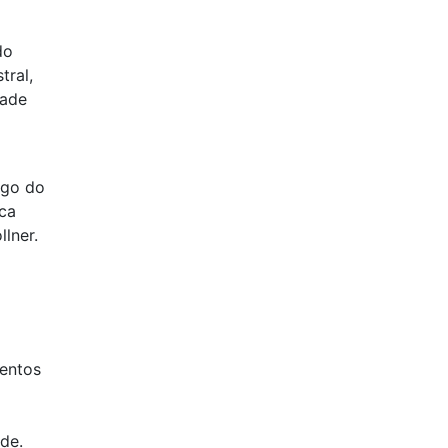
do
tral,
dade
ngo do
ca
lner.
entos
de.