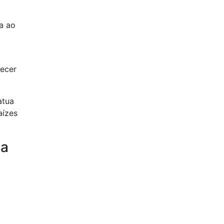
a ao
hecer
atua
aízes
ia