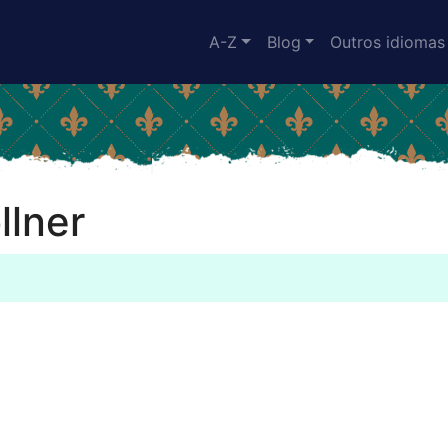
A-Z
Blog
Outros idiomas
llner