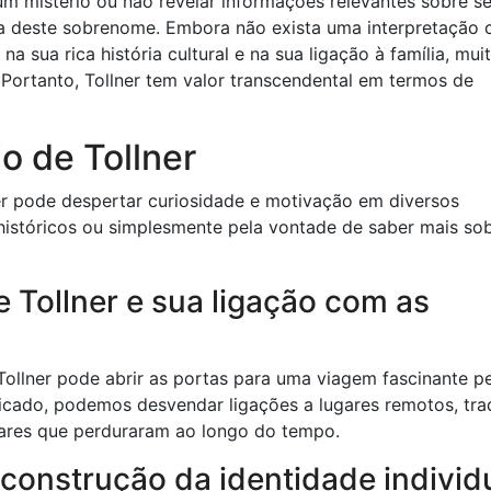
um mistério ou não revelar informações relevantes sobre s
cia deste sobrenome. Embora não exista uma interpretação c
 na sua rica história cultural e na sua ligação à família, mui
 Portanto, Tollner tem valor transcendental em termos de
o de Tollner
er pode despertar curiosidade e motivação em diversos
 históricos ou simplesmente pela vontade de saber mais so
 Tollner e sua ligação com as
llner pode abrir as portas para uma viagem fascinante pe
nificado, podemos desvendar ligações a lugares remotos, tra
iares que perduraram ao longo do tempo.
 construção da identidade individ