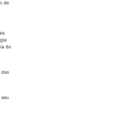
o de
is
gia
cia do
 das
 seu