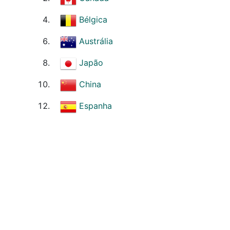
Bélgica
Austrália
Japão
China
Espanha