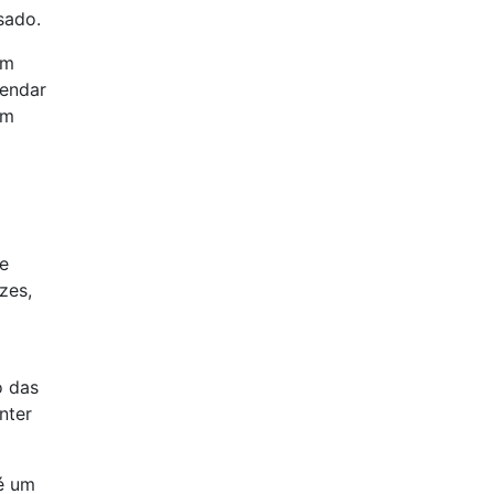
sado.
um
vendar
um
de
zes,
o das
nter
 é um