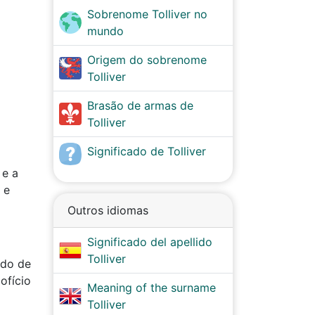
Sobrenome Tolliver no
mundo
Origem do sobrenome
Tolliver
Brasão de armas de
Tolliver
Significado de Tolliver
 e a
 e
Outros idiomas
Significado del apellido
Tolliver
ado de
ofício
Meaning of the surname
Tolliver