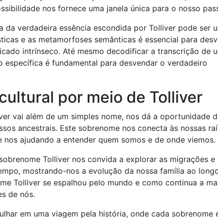
ossibilidade nos fornece uma janela única para o nosso pas
a da verdadeira essência escondida por Tolliver pode ser 
uísticas e as metamorfoses semânticas é essencial para des
icado intrínseco. Até mesmo decodificar a transcrição de 
 específica é fundamental para desvendar o verdadeiro
ultural por meio de Tolliver
iver vai além de um simples nome, nos dá a oportunidade 
ossos ancestrais. Este sobrenome nos conecta às nossas raí
 e nos ajudando a entender quem somos e de onde viemos.
 sobrenome Tolliver nos convida a explorar as migrações e
mpo, mostrando-nos a evolução da nossa família ao long
ome Tolliver se espalhou pelo mundo e como continua a ma
s de nós.
rgulhar em uma viagem pela história, onde cada sobrenome