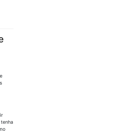
e
me
s
ir
 tenha
smo