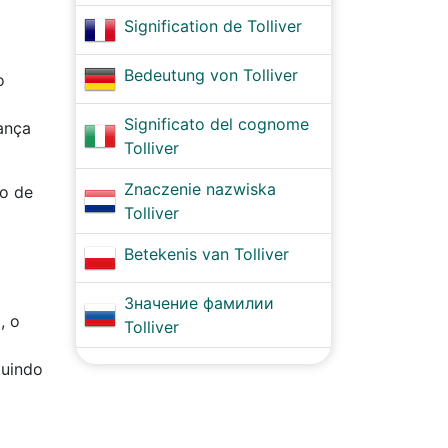
Signification de Tolliver
Bedeutung von Tolliver
o
Significato del cognome
ança
Tolliver
Znaczenie nazwiska
ão de
Tolliver
Betekenis van Tolliver
Значение фамилии
, o
Tolliver
luindo