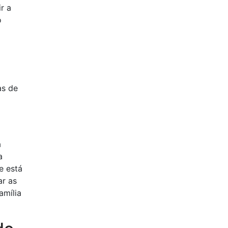
r a
o
as de
a
a
e está
ar as
amília