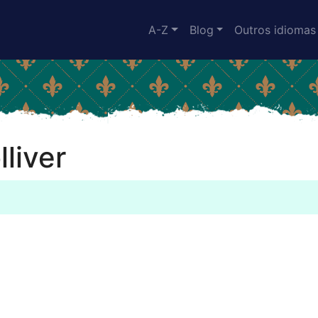
A-Z
Blog
Outros idiomas
lliver