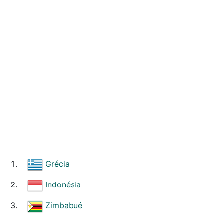
Grécia
Indonésia
Zimbabué