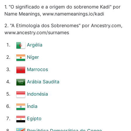
1. "O significado e a origem do sobrenome Kadi" por
Name Meanings, www.namemeanings.io/kadi
2. "A Etimologia dos Sobrenomes" por Ancestry.com,
www.ancestry.com/surnames
Argélia
Níger
Marrocos
Arábia Saudita
Indonésia
Índia
Egipto
República Democrática do Congo