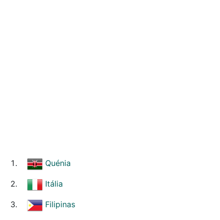
Quénia
Itália
Filipinas