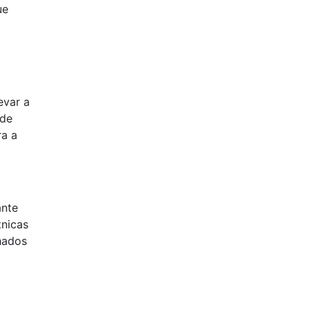
ue
evar a
 de
ra a
ante
tnicas
hados