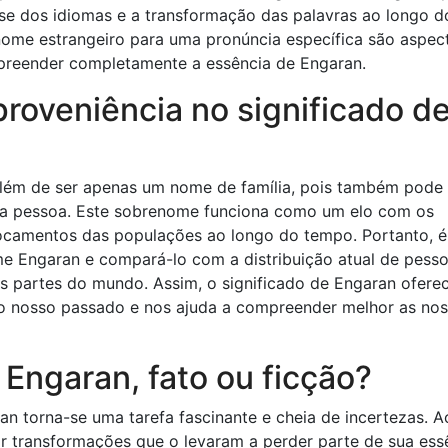
ise dos idiomas e a transformação das palavras ao longo d
nome estrangeiro para uma pronúncia específica são aspec
preender completamente a essência de Engaran.
proveniência no significado d
lém de ser apenas um nome de família, pois também pode
uma pessoa. Este sobrenome funciona como um elo com os
locamentos das populações ao longo do tempo. Portanto, é
me Engaran e compará-lo com a distribuição atual de pess
 partes do mundo. Assim, o significado de Engaran ofere
 ao nosso passado e nos ajuda a compreender melhor as no
 Engaran, fato ou ficção?
n torna-se uma tarefa fascinante e cheia de incertezas. A
 transformações que o levaram a perder parte de sua ess