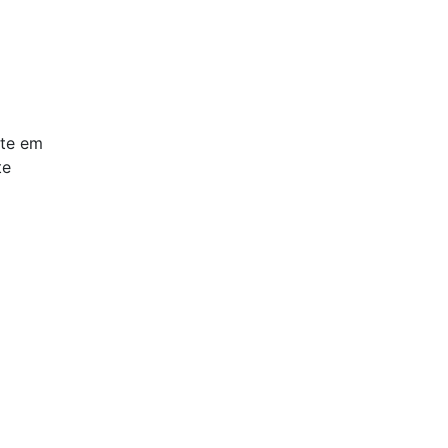
nte em
te