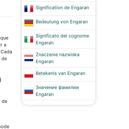
Signification de Engaran
Bedeutung von Engaran
Significato del cognome
 que
Engaran
r a
. Cada
Znaczenie nazwiska
 de
Engaran
Betekenis van Engaran
a
Значение фамилии
Engaran
m de
 pode