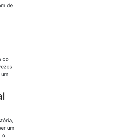
ram de
a do
vezes
o um
al
tória,
ser um
m o