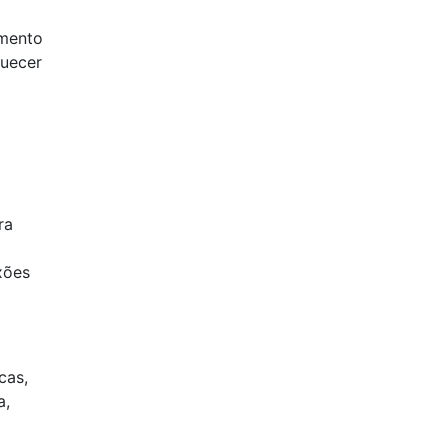
imento
quecer
ra
xões
cas,
a,