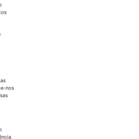
o
tos
e
oas
ce-nos
ssas
o
ência