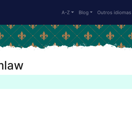
A-Z
Blog
Outros idiomas
mlaw