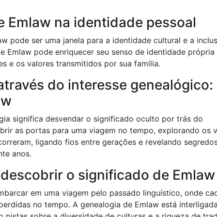
e Emlaw na identidade pessoal
 pode ser uma janela para a identidade cultural e a inclu
e Emlaw pode enriquecer seu senso de identidade própria 
s e os valores transmitidos por sua família.
través do interesse genealógico:
aw
a significa desvendar o significado oculto por trás do
brir as portas para uma viagem no tempo, explorando os v
correram, ligando fios entre gerações e revelando segredo
nte anos.
 descobrir o significado de Emlaw
mbarcar em uma viagem pelo passado linguístico, onde ca
 perdidas no tempo. A genealogia de Emlaw está interliga
o pistas sobre a diversidade de culturas e a riqueza de tra