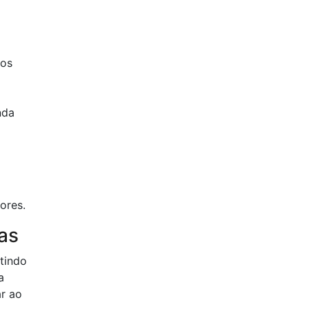
aos
nda
ores.
as
tindo
a
ar ao