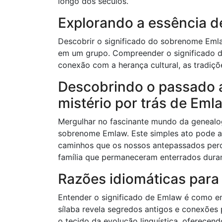
longo dos séculos.
Explorando a essência d
Descobrir o significado do sobrenome Emlaw
em um grupo. Compreender o significado d
conexão com a herança cultural, as tradiçõe
Descobrindo o passado a
mistério por trás de Eml
Mergulhar no fascinante mundo da genealogi
sobrenome Emlaw. Este simples ato pode a
caminhos que os nossos antepassados ​​per
família que permaneceram enterrados dura
Razões idiomáticas para
Entender o significado de Emlaw é como e
sílaba revela segredos antigos e conexões
o tecido da evolução linguística, oferecend