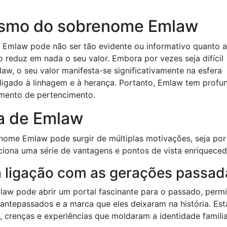
lismo do sobrenome Emlaw
de Emlaw pode não ser tão evidente ou informativo quanto 
o reduz em nada o seu valor. Embora por vezes seja difícil
aw, o seu valor manifesta-se significativamente na esfera
e ligado à linhagem e à herança. Portanto, Emlaw tem profu
imento de pertencimento.
a de Emlaw
enome Emlaw pode surgir de múltiplas motivações, seja por
iona uma série de vantagens e pontos de vista enriqueced
a ligação com as gerações passad
aw pode abrir um portal fascinante para o passado, permi
ntepassados ​​e a marca que eles deixaram na história. Est
, crenças e experiências que moldaram a identidade famili