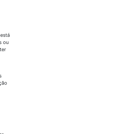
está
s ou
ter
s
ação