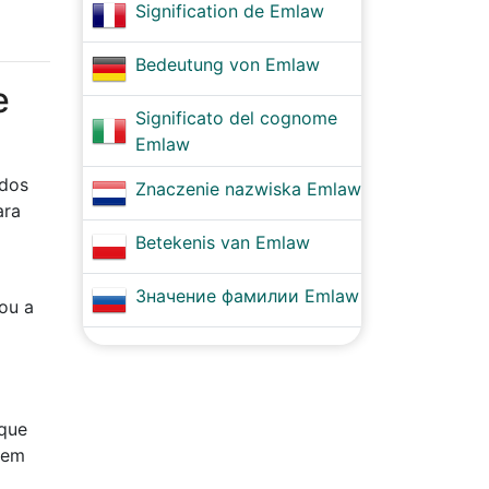
Signification de Emlaw
Bedeutung von Emlaw
e
Significato del cognome
Emlaw
edos
Znaczenie nazwiska Emlaw
ara
Betekenis van Emlaw
Значение фамилии Emlaw
ou a
 que
 em