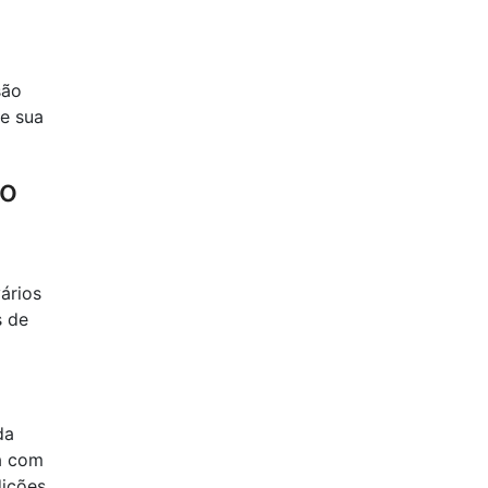
são
e sua
 o
ários
s de
da
da com
dições