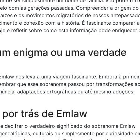
 de ser simplesmente um nome de família. Isto pode traz
m elo com as gerações passadas. Compreender a origem do
raízes e os movimentos migratórios de nossos antepassado
imento e conexão com a história. É fascinante comparar a
je e refletir sobre como esta informação pode enriquecer 
um enigma ou uma verdade
Emlaw nos leva a uma viagem fascinante. Embora à primeir
 lembrar que esse sobrenome passou por transformações a
núncia, adaptações ortográficas ou até mesmo adoções
 por trás de Emlaw
 de decifrar o verdadeiro significado do sobrenome Emlaw
 genealógicas, culturais ou simplesmente por curiosidade e