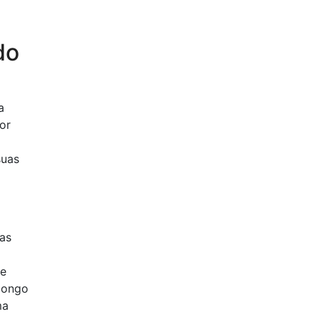
do
a
or
suas
as
de
 longo
ma