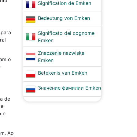
enta
Signification de Emken
Bedeutung von Emken
 para
Significato del cognome
ral
Emken
Znaczenie nazwiska
ram o
Emken
e
Betekenis van Emken
Значение фамилии Emken
ia de
de
o e
êm. Ao