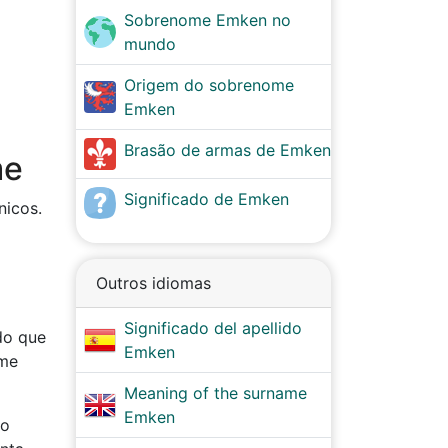
Sobrenome Emken no
mundo
Origem do sobrenome
Emken
Brasão de armas de Emken
me
Significado de Emken
nicos.
Outros idiomas
Significado del apellido
do que
Emken
ome
Meaning of the surname
Emken
ão