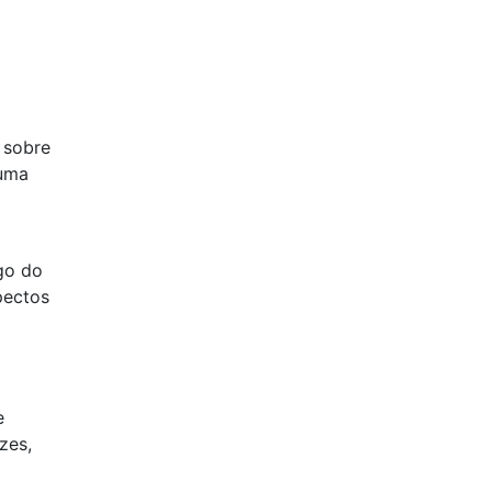
 sobre
 uma
ngo do
pectos
e
zes,