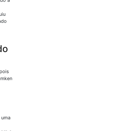
ndo a
uiu
cado
do
pois
 Emken
m uma