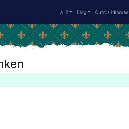
A-Z
Blog
Outros idiomas
Emken