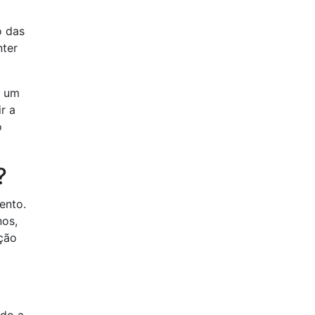
o das
nter
é um
r a
o
?
ento.
nos,
oção