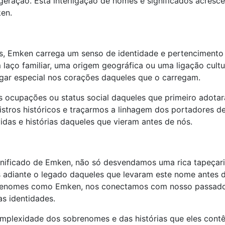
 geração. Esta interligação de nomes e significados acresc
en.
, Emken carrega um senso de identidade e pertencimento
laço familiar, uma origem geográfica ou uma ligação cultu
ar especial nos corações daqueles que o carregam.
 ocupações ou status social daqueles que primeiro adota
tros históricos e traçarmos a linhagem dos portadores d
das e histórias daqueles que vieram antes de nós.
gnificado de Emken, não só desvendamos uma rica tapeçar
 adiante o legado daqueles que levaram este nome antes 
brenomes como Emken, nos conectamos com nosso passad
s identidades.
plexidade dos sobrenomes e das histórias que eles cont