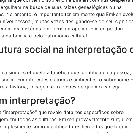
o enigma que contém o sobrenome Emken continua desperta
mergulham na busca de suas raízes genealógicas ou na
os. No entanto, é importante ter em mente que Emken evol
 a nível pessoal, muitas vezes desligando-se do seu signifi
endar os mistérios e origens do apelido Emken perdura,
a da família e pelo património cultural.
utura social na interpretação 
 simples etiqueta alfabética que identifica uma pessoa, 
e social. Em diferentes culturas e ambientes, o sobrenome
re a história, linhagem e tradições de quem o carrega.
m interpretação?
interpretação” que revele detalhes específicos sobre
rigem em todas as culturas. Emken provavelmente surgiu e
simplesmente como identificadores herdados que foram