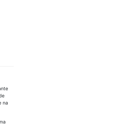
ante
de
e na
uma