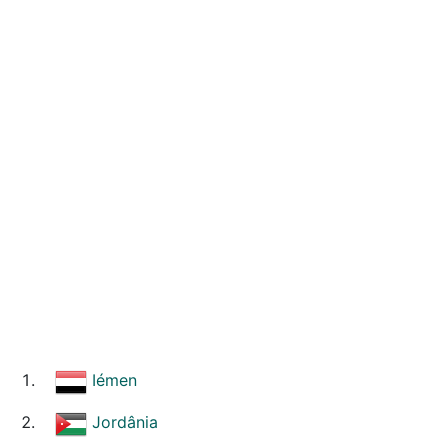
Iémen
Jordânia