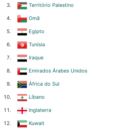
Território Palestino
Omã
Egipto
Tunísia
Iraque
Emirados Árabes Unidos
África do Sul
Líbano
Inglaterra
Kuwait