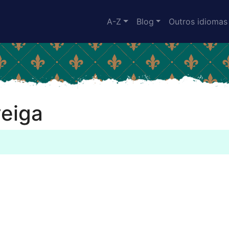
A-Z
Blog
Outros idiomas
veiga