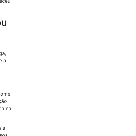
ueceu
ou
ga,
e a
enome
ção
ca na
a a
ssos