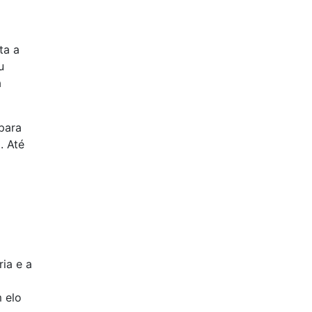
ta a
u
a
 para
. Até
a
ia e a
 elo