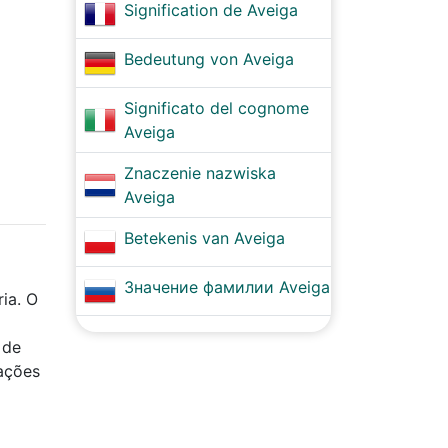
Signification de Aveiga
Bedeutung von Aveiga
Significato del cognome
Aveiga
Znaczenie nazwiska
Aveiga
Betekenis van Aveiga
Значение фамилии Aveiga
ia. O
 de
rações