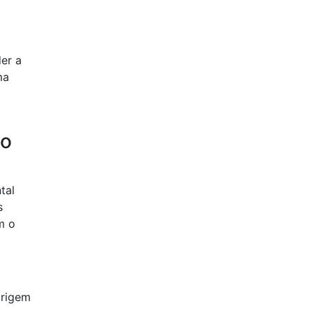
er a
ma
do
tal
s
m o
origem