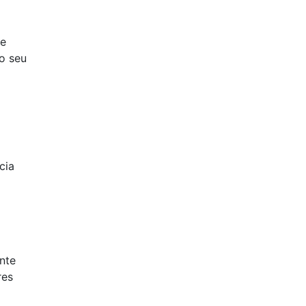
de
no seu
cia
nte
res