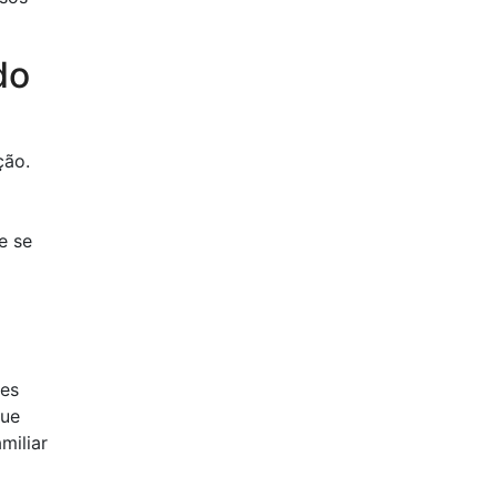
do
ção.
e se
mes
que
miliar