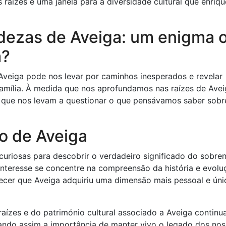
raízes e uma janela para a diversidade cultural que enriq
dezas de Aveiga: um enigma 
a?
Aveiga pode nos levar por caminhos inesperados e revelar
família. À medida que nos aprofundamos nas raízes de Avei
 que nos levam a questionar o que pensávamos saber sobr
o de Aveiga
 curiosas para descobrir o verdadeiro significado do sobr
interesse se concentre na compreensão da história e evolu
hecer que Aveiga adquiriu uma dimensão mais pessoal e úni
aízes e do património cultural associado a Aveiga continu
lando assim a importância de manter vivo o legado dos no