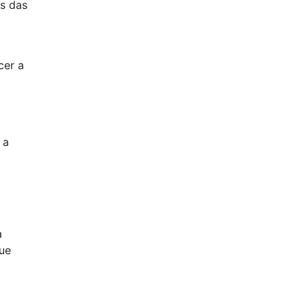
s das
cer a
 a
a
ue