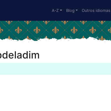
A-Z
Blog
Outros idiomas
bdeladim