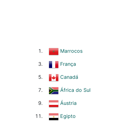
Marrocos
França
Canadá
África do Sul
Áustria
Egipto