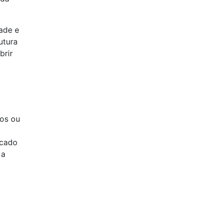
ade e
utura
brir
gos ou
icado
 a