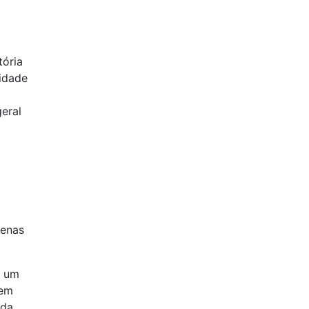
tória
idade
eral
penas
s um
 em
 da