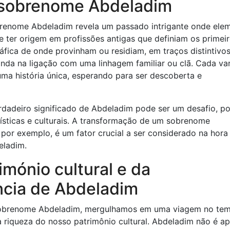
do sobrenome Abdeladim
obrenome Abdeladim revela um passado intrigante onde ele
e ter origem em profissões antigas que definiam os primei
fica de onde provinham ou residiam, em traços distintivo
ainda na ligação com uma linhagem familiar ou clã. Cada va
a história única, esperando para ser descoberta e
erdadeiro significado de Abdeladim pode ser um desafio, po
ísticas e culturais. A transformação de um sobrenome
 por exemplo, é um fator crucial a ser considerado na hora
eladim.
imónio cultural e da
ncia de Abdeladim
 sobrenome Abdeladim, mergulhamos em uma viagem no te
a riqueza do nosso patrimônio cultural. Abdeladim não é a