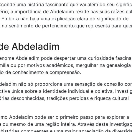
conde uma história fascinante que vai além do seu signifi
rio, a importância de Abdeladim reside nas suas raízes cul
o. Embora não haja uma explicação clara do significado de
 e no sentimento de pertencimento que representa para qu
 de Abdeladim
renome Abdeladim pode despertar uma curiosidade fascina
família ou por motivos acadêmicos, mergulhar na genealogia
do de conhecimento e compreensão.
deladim não só proporciona uma sensação de conexão co
a única sobre a identidade individual e coletiva. Investi
rias desconhecidas, tradições perdidas e riqueza cultural
omo Abdeladim pode ser o primeiro passo para explorar a
 ou mesmo de uma região inteira. Através desta investiga
histórias comoventes e uma maior apreciação da diversid