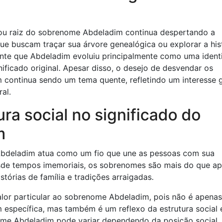
em ou raiz do sobrenome Abdeladim continua despertando a
que buscam traçar sua árvore genealógica ou explorar a his
ente que Abdeladim evoluiu principalmente como uma ident
ificado original. Apesar disso, o desejo de desvendar os
 continua sendo um tema quente, refletindo um interesse g
ral.
ura social no significado do
m
Abdeladim atua como um fio que une as pessoas com sua
Desde tempos imemoriais, os sobrenomes são mais do que a
stórias de família e tradições arraigadas.
valor particular ao sobrenome Abdeladim, pois não é apena
específica, mas também é um reflexo da estrutura social
nome Abdeladim pode variar dependendo da posição social,