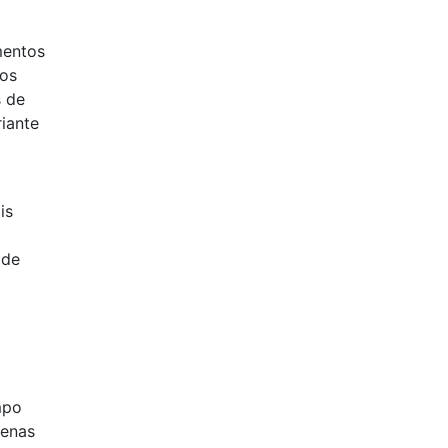
mentos
ros
s de
riante
is
 de
mpo
penas