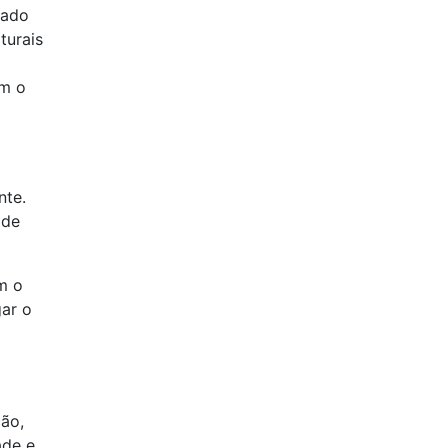
cado
turais
em o
nte.
 de
m o
gar o
ção,
ade e