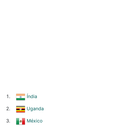
Índia
Uganda
México